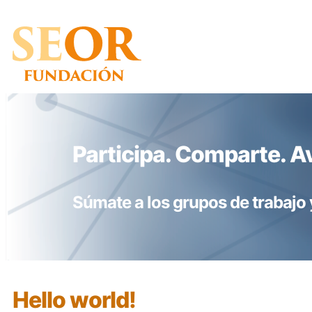
Saltar
al
contenido
Participa. Comparte. 
Súmate a los grupos de trabajo 
Hello world!