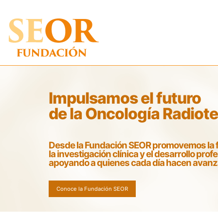
Saltar
al
contenido
Impulsamos el futuro
de la Oncología Radiot
Desde la Fundación SEOR promovemos la 
la investigación clínica y el desarrollo prof
apoyando a quienes cada día hacen avanzar
Conoce la Fundación SEOR
Descubre nuestras líneas de trabajo