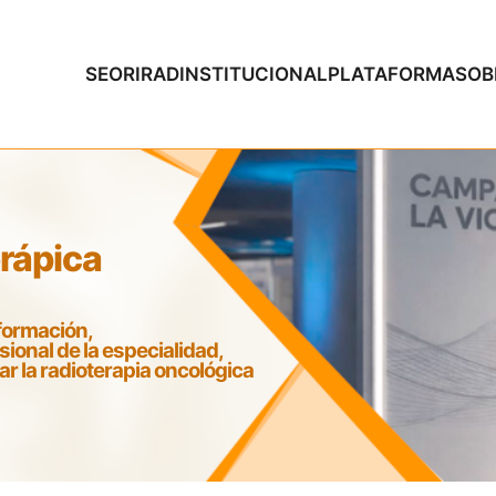
SEOR
IRAD
INSTITUCIONAL
PLATAFORMAS
OB
erápica
formación,
esional de la especialidad,
 la radioterapia oncológica